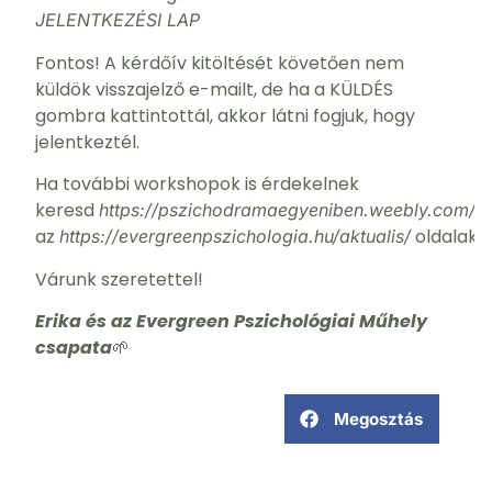
JELENTKEZÉSI LAP
Fontos! A kérdőív kitöltését követően nem
küldök visszajelző e-mailt, de ha a KÜLDÉS
gombra kattintottál, akkor látni fogjuk, hogy
jelentkeztél.
Ha további workshopok is érdekelnek
keresd
é
https://pszichodramaegyeniben.weebly.com/
az
oldalakat
https://evergreenpszichologia.hu/aktualis/
Várunk szeretettel!
Erika és az Evergreen Pszichológiai Műhely
csapata
🌱
Megosztás