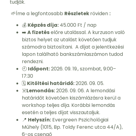
tudják.
🌱Íme a legfontosabb
Részletek
röviden
:
💰
Képzés díja:
45.000 Ft / nap
➡️
A fizetés
előre utalással. A kurzuson való
biztos helyet az utalást követően tudjuk
számodra biztosítani. A díjat a jelentkezési
lapon található bankszámlaszámon tudod
rendezni.
🕘
Időpont:
2026. 09. 19., szombat, 9:00–
17:30
🗓️
Kitöltési határidő:
2026. 09. 05.
☠️
Lemondás:
2026. 09. 06. A lemondási
határidőt követően kiszámlázásra kerül a
workshop teljes díja. Korábbi lemondás
esetén a teljes díjat visszautaljuk.
📍
Helyszín:
Evergreen Pszichológiai
Műhely (1015, Bp. Toldy Ferenc utca 44/A),
6-os csengő