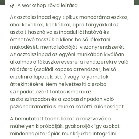
🌿 A workshop rövid leírása:
Az asztalszínpad egy tipikus monodráma eszköz,
ahol kövekkel, kockákkal, apró tárgyakkal az
asztalt használva színpadul láthatóvá és
érthetővé tesszük a kliens belső lélektani
működését, mentalizációját, viszonyrendszerét.
Az asztalszínpad az egyéni munkában kiválóan
alkalmas a fókuszkeresésre, a rendszerekre való
rálátásra (családi kapcsolatrendszer, belső
érzelmi állapotok, stb.) vagy folyamatok
áttekintésére. Nem helyettesíti a szoba
színpadot ezért fontos ismerni az
asztalszínpadon és a szobaszínpadon való
pszichodramatikus munka közötti különbséget.
A bemutatott technikákat a résztvevők a
műhelyen kipróbálják, gyakorolják így azokat
mindennapi terápiás munkájukba integrálni