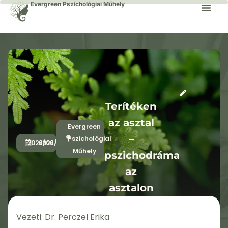
Evergreen Pszichológiai Műhely
Terítéken
az asztal
Evergreen
–
Pszichológiai
2026/09/19
-
2026/09/19
Műhely
pszichodráma
az
asztalon
egyéni
Dr. Perczel Erika
Vezeti: Dr. Perczel Erika
terápiában