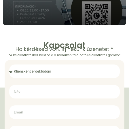
Kapcsolat
Ha kérdésed van, írj nekünk üzenetet!*
*A bejelentkezéshez használd a menüben található Bejelentkezés gombot!