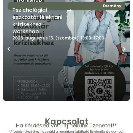
Esemény
Pszichológiai
eszköztár lélektani
krízisekhez
workshop
2026. augusztus 15. (szombat), 13:00–17:00
Kapcsolat
Ha kérdésed van, írj nekünk üzenetet!*
*A bejelentkezéshez használd a menüben található Bejelentkezés gombot!