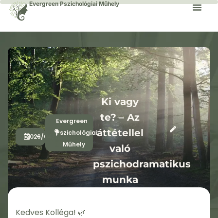
Evergreen Pszichológiai Műhely
Ki vagy
te? – Az
Evergreen
áttétellel
Pszichológiai
2026/04/11
-
Műhely
való
pszichodramatikus
munka
egyéni
folyamatokban
Kedves Kolléga! 🌿