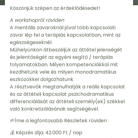
Köszönjük szépen az érdeklődésedet!
A workshopról röviden
A mentális zavaroknál jóval több kapcsolati
zavar lép fel a terápiás kapcsolatban, mint az
egészségeseknél.
Műhelyünkön átbeszéljük az áttétel jelenségét
és jelentőségét az egyéni segítő / terápiás
folyamatokban. Milyen kompetenciákkal mit
kezdhetünk vele és milyen monodramatikus
eszközökkel dolgozhatunk.
A résztvevők megtanulhatják a reális kapcsolat
és az áttételi kapcsolat pszichodramatikus
differenciálását az áttételi személy(ek) székkel
való konkretizálásának segítségével.
🌱Íme a legfontosabb Részletek röviden :
💰 Képzés díja: 42.000 Ft / nap