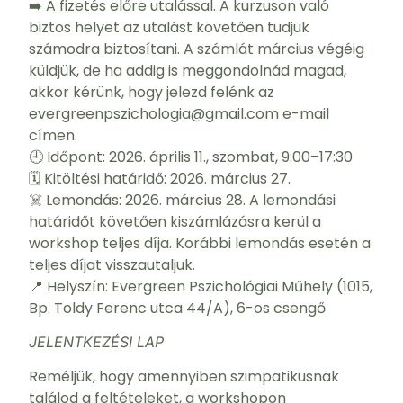
➡️ A fizetés előre utalással. A kurzuson való
biztos helyet az utalást követően tudjuk
számodra biztosítani. A számlát március végéig
küldjük, de ha addig is meggondolnád magad,
akkor kérünk, hogy jelezd felénk az
evergreenpszichologia@gmail.com e-mail
címen.
🕘 Időpont: 2026. április 11., szombat, 9:00–17:30
🗓️ Kitöltési határidő: 2026. március 27.
☠️ Lemondás: 2026. március 28. A lemondási
határidőt követően kiszámlázásra kerül a
workshop teljes díja. Korábbi lemondás esetén a
teljes díjat visszautaljuk.
📍 Helyszín: Evergreen Pszichológiai Műhely (1015,
Bp. Toldy Ferenc utca 44/A), 6-os csengő
JELENTKEZÉSI LAP
Reméljük, hogy amennyiben szimpatikusnak
találod a feltételeket, a workshopon