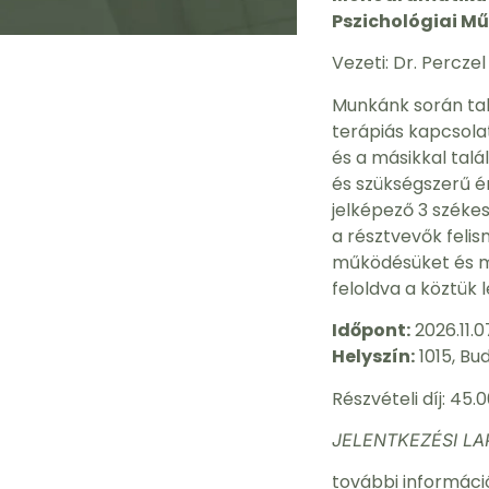
Pszichológiai M
Vezeti: Dr. Perczel
Munkánk során tal
terápiás kapcsola
és a másikkal tal
és szükségszerű é
jelképező 3 széke
a résztvevők feli
működésüket és me
feloldva a köztük 
Időpont:
2026.11.0
Helyszín:
1015, Bu
Részvételi díj: 45.0
JELENTKEZÉSI LA
további informác