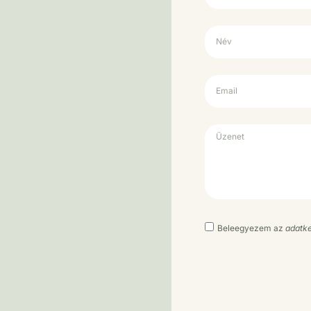
Beleegyezem az
adatke