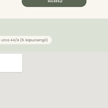
KÜLDÉS
c utca 44/A (6. kapucsengő)