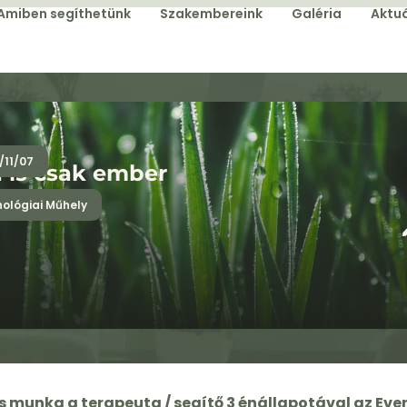
Amiben segíthetünk
Szakembereink
Galéria
Aktuá
/11/07
a is csak ember
hológiai Műhely
munka a terapeuta / segítő 3 énállapotával az Eve