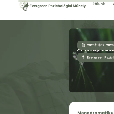
Rólunk
Evergreen Pszichológiai Műhely
2026/11/07
-
2026
A terapeut
Evergreen Pszic
Monodramatikus 