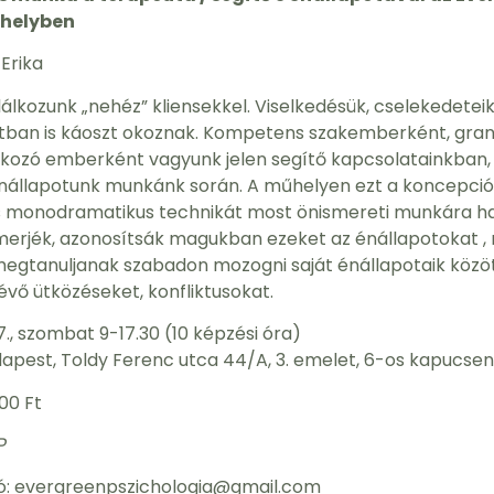
űhelyben
 Erika
álkozunk „nehéz” kliensekkel. Viselkedésük, cselekedetei
tban is káoszt okoznak. Kompetens szakemberként, gran
álkozó emberként vagyunk jelen segítő kapcsolatainkban,
nállapotunk munkánk során. A műhelyen ezt a koncepció
s monodramatikus technikát most önismereti munkára has
smerjék, azonosítsák magukban ezeket az énállapotokat 
gtanuljanak szabadon mozogni saját énállapotaik közöt
lévő ütközéseket, konfliktusokat.
7., szombat 9-17.30 (10 képzési óra)
dapest, Toldy Ferenc utca 44/A, 3. emelet, 6-os kapucse
00 Ft​
P
ió: evergreenpszichologia@gmail.com