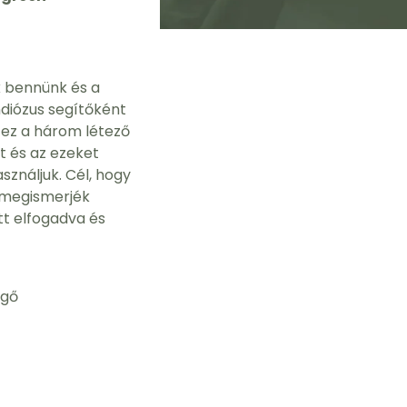
k bennünk és a
diózus segítőként
 ez a három létező
t és az ezeket
ználjuk. Cél, hogy
, megismerjék
t elfogadva és
ngő