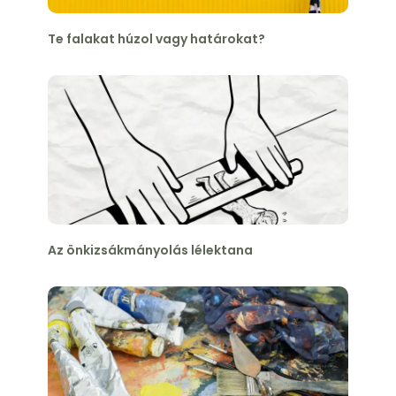
Te falakat húzol vagy határokat?
Az önkizsákmányolás lélektana