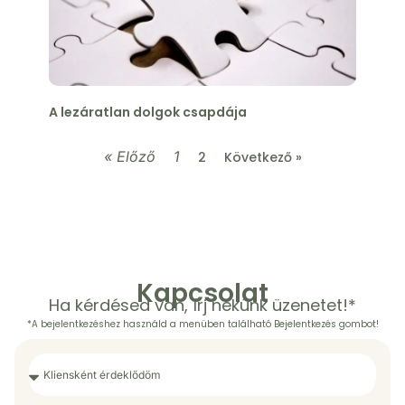
A lezáratlan dolgok csapdája
« Előző
1
2
Következő »
Kapcsolat
Ha kérdésed van, írj nekünk üzenetet!*
*A bejelentkezéshez használd a menüben található Bejelentkezés gombot!