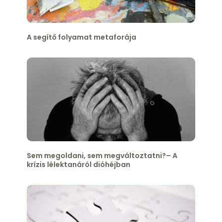
A segítő folyamat metaforája
Sem megoldani, sem megváltoztatni?– A
krízis lélektanáról dióhéjban