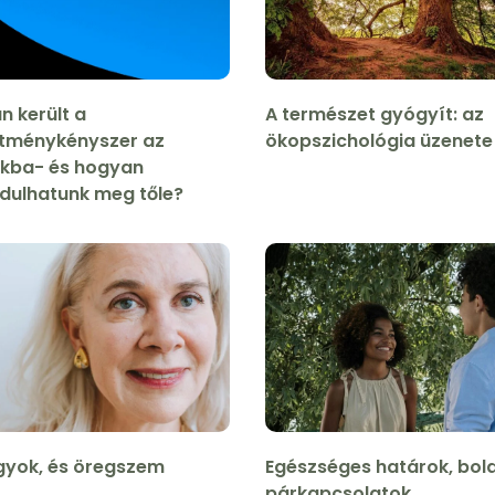
 került a
A természet gyógyít: az
sítménykényszer az
ökopszichológia üzenete
kba- és hogyan
dulhatunk meg tőle?
gyok, és öregszem
Egészséges határok, bol
párkapcsolatok