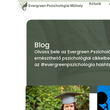
Rólunk
Evergreen Pszichológiai Műhely
Blog
Olvass bele az Evergreen Pszichol
emészthető pszichológiai cikkeibe
az #evergreenpszichologia hasht