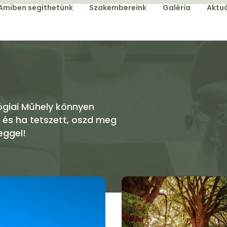
Amiben segíthetünk
Szakembereink
Galéria
Aktuá
ógiai Műhely könnyen
 és ha tetszett, oszd meg
eggel!