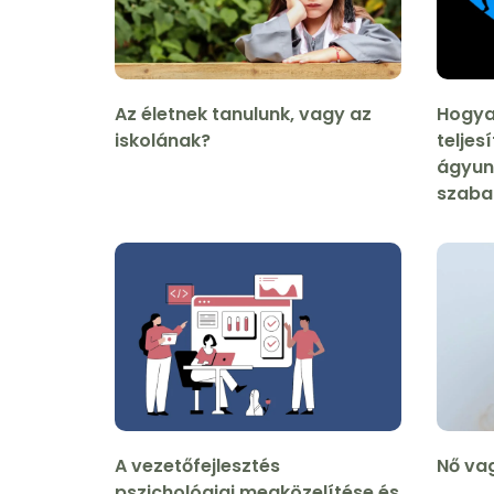
Az életnek tanulunk, vagy az
Hogyan
iskolának?
telje
ágyun
szaba
A vezetőfejlesztés
Nő va
pszichológiai megközelítése és