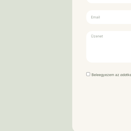
Beleegyezem az
adatke