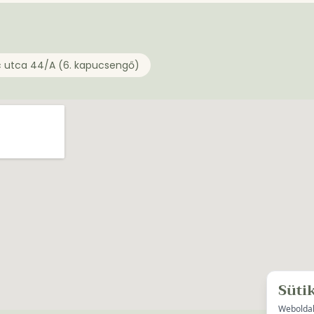
c utca 44/A (6. kapucsengő)
Süti
Weboldal