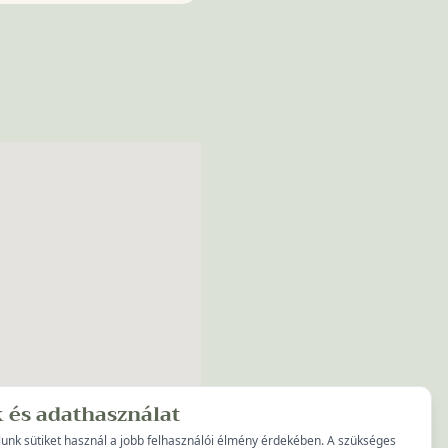
k és adathasználat
unk sütiket használ a jobb felhasználói élmény érdekében. A szükséges