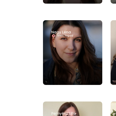
Nagy Léna
Nem fogad
Pernyész Lilla