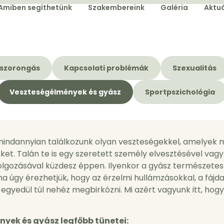
Amiben segíthetünk
Szakembereink
Galéria
Aktuá
 szorongás
Kapcsolati problémák
Szexualitás
Veszteségélmények és gyász
Sportpszichológia
mindannyian találkozunk olyan veszteségekkel, amelyek 
et. Talán te is egy szeretett személy elvesztésével vagy
lgozásával küzdesz éppen. Ilyenkor a gyász természetes
a úgy érezhetjük, hogy az érzelmi hullámzásokkal, a fájd
egyedül túl nehéz megbirkózni. Mi azért vagyunk itt, hog
yek és gyász legfőbb tünetei: