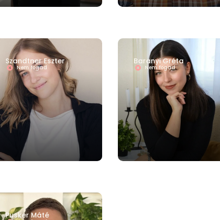
Szandtner Eszter
Baranyi Gréta
Nem fogad
Nem fogad
Pusker Máté