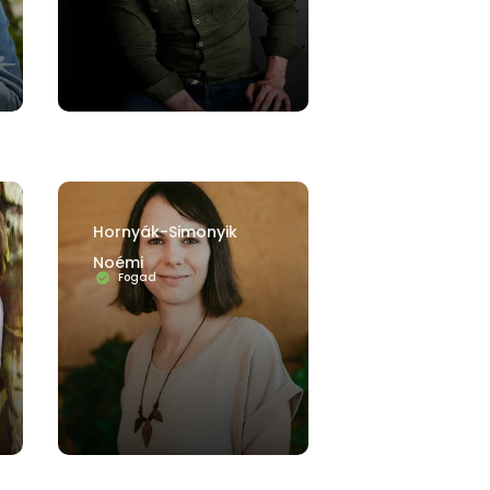
Hornyák-Simonyik
Noémi
Fogad