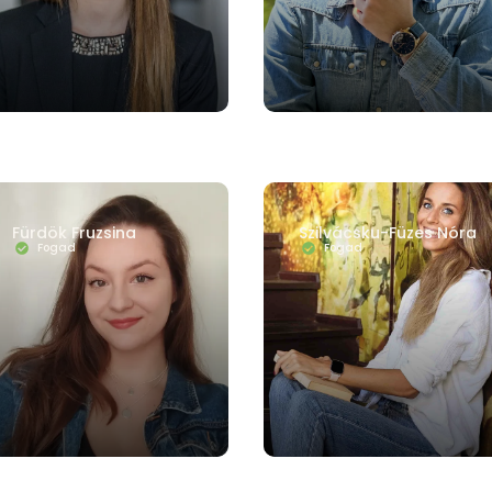
Fürdök Fruzsina
Szilvácsku-Füzes Nóra
Fogad
Fogad