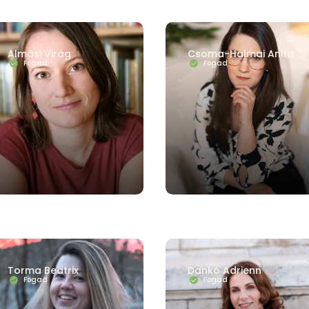
Almási Virág
Csoma-Halmai Anita
Fogad
Fogad
Torma Beatrix
Dankó Adrienn
Fogad
Fogad