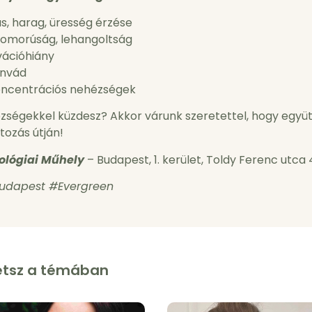
s, harag, üresség érzése
zomorúság, lehangoltság
vációhiány
önvád
koncentrációs nehézségek
zségekkel küzdesz? Akkor várunk szeretettel, hogy együtt
tozás útján!
ológiai Műhely
– Budapest, 1. kerület, Toldy Ferenc utca
Budapest #Evergreen
etsz a témában