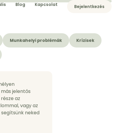
lis
Blog
Kapcsolat
Bejelentkezés
Munkahelyi problémák
Krízisek
mélyen
 más jelentős
 része az
alommal, vagy az
y segítsünk neked