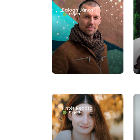
FUTÓTERÁPIA
KAPCSOLATI PROBLÉMÁK
KRÍZISE
Balogh János
Fogad
Pintér Renáta
Fogad