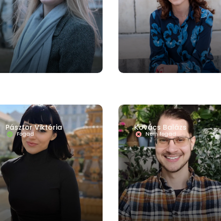
Pásztor Viktória
Kovács Balázs
Fogad
Nem fogad