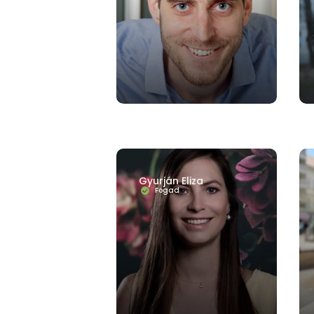
Gyurján Eliza
Fogad