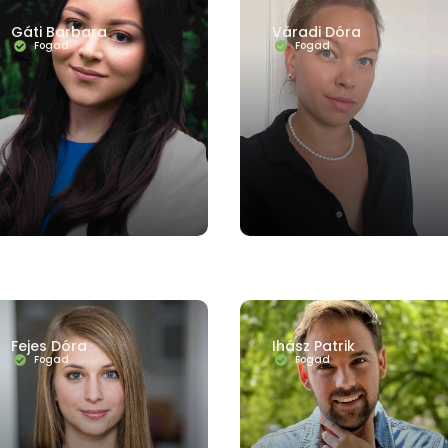
K
MUNKAHELYI PROBLÉMÁK
ÖNÉRTÉKELÉS / ÖNBIZALOM
SPORTPSZ
Gáti Barbara
Váradi Dóra
TERMÉSZETKAPCSOLAT
VESZTESÉGÉLMÉNYEK ÉS GYÁSZ
Fogad
Fogad
Fejes Dóra
Ihász Patrik
Fogad
Fogad