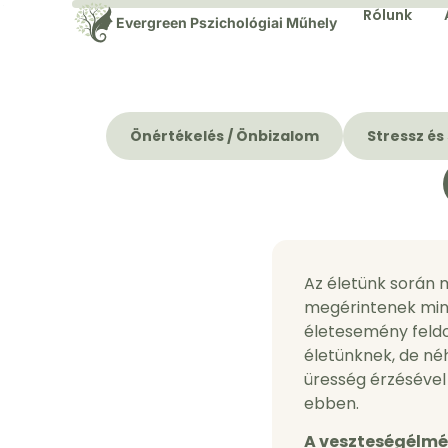
Rólunk
Evergreen Pszichológiai Műhely
Önértékelés / Önbizalom
Stressz és
Az életünk során 
megérintenek mink
életesemény feldo
életünknek, de néh
üresség érzésével 
ebben.
A veszteségélmén