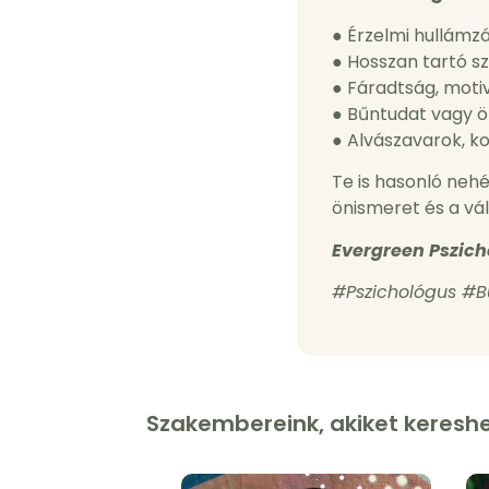
● Érzelmi hullámzá
● Hosszan tartó s
● Fáradtság, moti
● Bűntudat vagy 
● Alvászavarok, 
Te is hasonló nehé
önismeret és a vál
Evergreen Pszich
#Pszichológus #
Szakembereink, akiket keresh