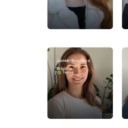
Janek-Bogáncs
Brigitta
Fogad