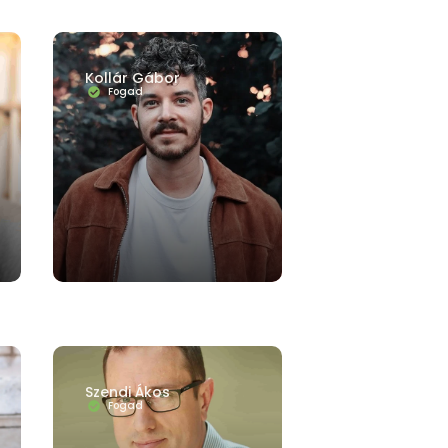
Kollár Gábor
Fogad
Szendi Ákos
Fogad