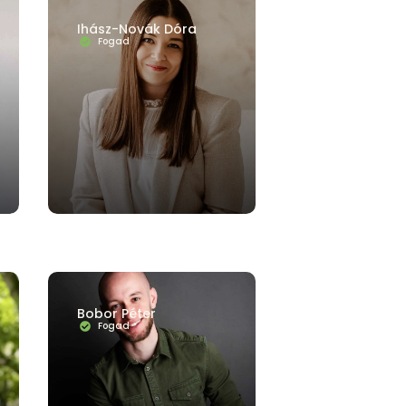
ICHOLÓGIA
STRESSZ-SZORONGÁS
SZEXUALITÁS
Ihász-Novák Dóra
Fogad
Bobor Péter
Fogad