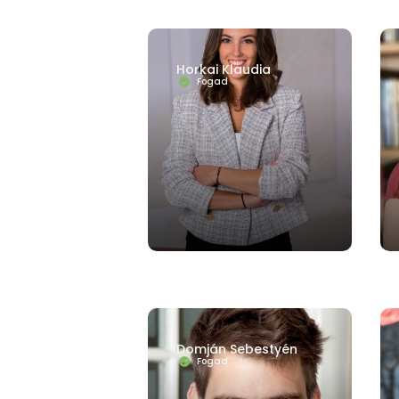
Horkai Klaudia
Fogad
Domján Sebestyén
Fogad