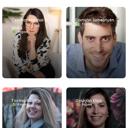
Csoma-Halmai
Domján Sebestyén
Fogad
Anita
Fogad
Torma Beatrix
Gyurján Eliza
Fogad
Fogad