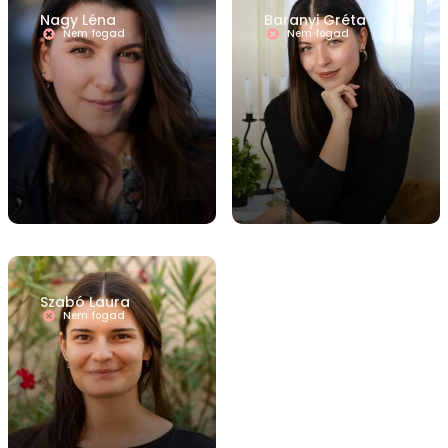
Nagy Léna
Baranyi Gréta
Nem fogad
Nem fogad
Szabó Laura
Nem fogad