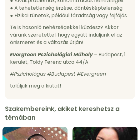
● Alvásproblémák, koncentrációs nehézségek
● A tehetetlenség érzése, döntésképtelenség
● Fizikai tünetek, például fáradtság vagy fejfájás
Te is hasonló nehézségekkel küzdesz? Akkor
várunk szeretettel, hogy együtt induljunk el az
önismeret és a változás útján!
Evergreen Pszichológiai Műhely
– Budapest, 1.
kerület, Toldy Ferenc utca 44/A
#Pszichológus #Budapest #Evergreen
találjuk meg a kiutat!
Szakembereink, akiket kereshetsz a
témában
FUTÓTERÁPIA
KAPCSOLATI PROBLÉMÁK
KRÍZISEK