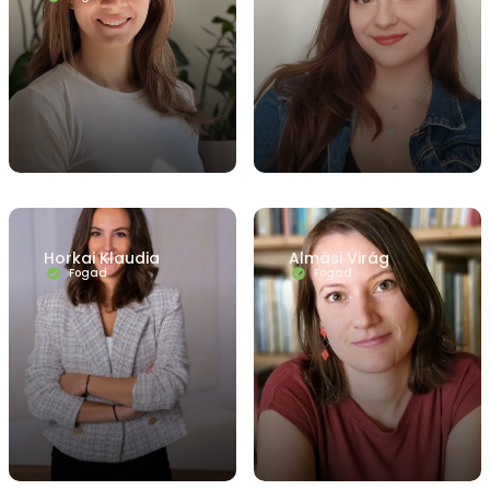
Horkai Klaudia
Almási Virág
Fogad
Fogad