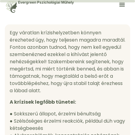
Evergreen Pszichológiai Műhely
Egy váratlan krízishelyzetben könnyen
érezheted úgy, hogy teljesen magadra maradtál.
Fontos azonban tudnod, hogy nem kell egyedül
szembenézned ezekkel a kihívást jelentő
nehézségekkel! Szakembereink segítenek, hogy
megértsd, mi miért történik benned, és abban is
támogatnak, hogy megtaláld a belső erőt a
továbblépéshez, hogy újra stabil talajt érezhess
a lábad alatt.
A krízisek legfőbb tünetei:
● Sokkszerű állapot, érzelmi bénultság
● Szélsőséges érzelmi reakciók, például düh vagy
kétségbeesés