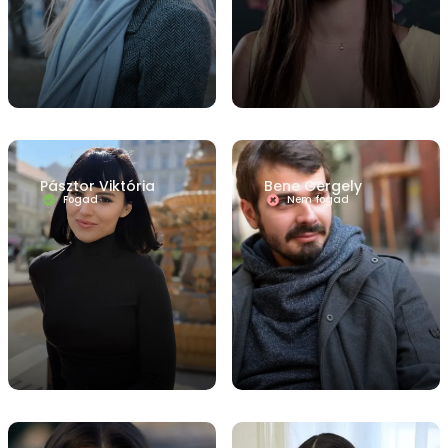
Pásztor Viktória
Bene Gergely
Fogad
Nem fogad