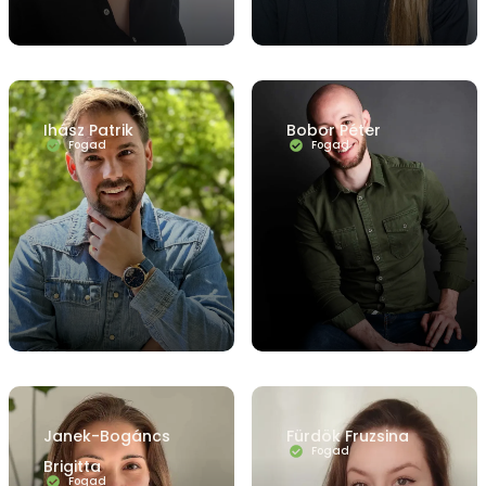
Ihász Patrik
Bobor Péter
Fogad
Fogad
Janek-Bogáncs
Fürdök Fruzsina
Fogad
Brigitta
Fogad