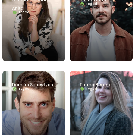
Fogad
Anita
Fogad
Domján Sebestyén
Torma Beatrix
Fogad
Fogad