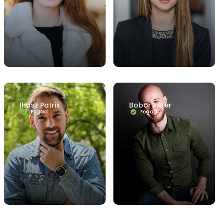
Ihász Patrik
Bobor Péter
Fogad
Fogad