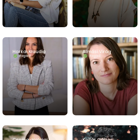
Horkai Klaudia
Almási Virág
Fogad
Fogad
Csoma-Halmai
Kollár Gábor