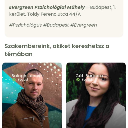
Evergreen Pszichológiai Műhely
– Budapest, 1.
kerület, Toldy Ferenc utca 44/A
#Pszichológus #Budapest #Evergreen
Szakembereink, akiket kereshetsz a
témában
FUTÓTERÁPIA
KAPCSOLATI PROBLÉMÁK
KRÍZISEK
Balogh János
Gáti Barbara
MUNKAHELYI PROBLÉMÁK
ÖNÉRTÉKELÉS / ÖNBIZALOM
Fogad
Fogad
SPORTPSZICHOLÓGIA
STRESSZ-SZORONGÁS
SZEXUALITÁS
TERMÉSZETKAPCSOLAT
VESZTESÉGÉLMÉNYEK ÉS GYÁSZ