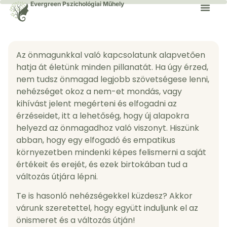
Evergreen Pszichológiai Műhely
Az önmagunkkal való kapcsolatunk alapvetően
hatja át életünk minden pillanatát. Ha úgy érzed,
nem tudsz önmagad legjobb szövetségese lenni,
nehézséget okoz a nem-et mondás, vagy
kihívást jelent megérteni és elfogadni az
érzéseidet, itt a lehetőség, hogy új alapokra
helyezd az önmagadhoz való viszonyt. Hiszünk
abban, hogy egy elfogadó és empatikus
környezetben mindenki képes felismerni a saját
értékeit és erejét, és ezek birtokában tud a
változás útjára lépni.
Te is hasonló nehézségekkel küzdesz? Akkor
várunk szeretettel, hogy együtt induljunk el az
önismeret és a változás útján!