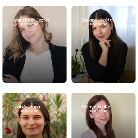
Szandtner Eszter
Baranyi Gréta
Nem fogad
Nem fogad
Szabó Laura
Pernyész Lilla
Nem fogad
Nem fogad