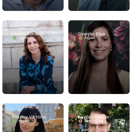
Dankó Adrienn
Gyurján Eliza
Fogad
Fogad
Pásztor Viktória
Kovács Balázs
Fogad
Nem fogad