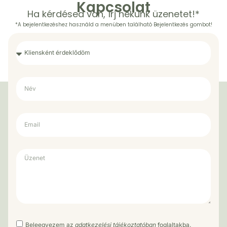
Kapcsolat
Ha kérdésed van, írj nekünk üzenetet!*
*A bejelentkezéshez használd a menüben található Bejelentkezés gombot!
Beleegyezem az
adatkezelési tájékoztatóban
foglaltakba.