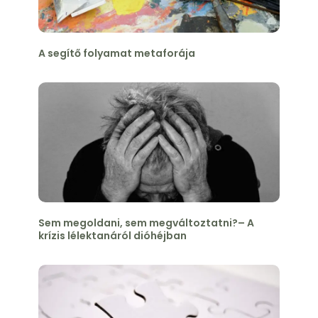
A segítő folyamat metaforája
Sem megoldani, sem megváltoztatni?– A
krízis lélektanáról dióhéjban