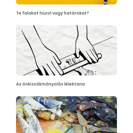
Te falakat húzol vagy határokat?
Az önkizsákmányolás lélektana