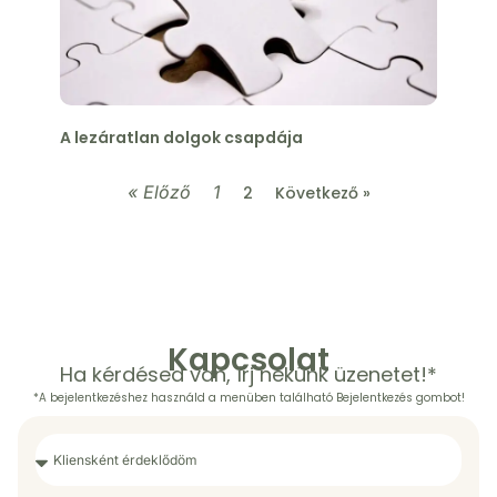
A lezáratlan dolgok csapdája
« Előző
1
2
Következő »
Kapcsolat
Ha kérdésed van, írj nekünk üzenetet!*
*A bejelentkezéshez használd a menüben található Bejelentkezés gombot!