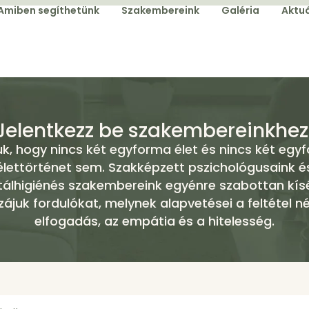
Amiben segíthetünk
Szakembereink
Galéria
Aktuá
Jelentkezz be szakembereinkhez
uk, hogy nincs két egyforma élet és nincs két egy
élettörténet sem. Szakképzett pszichológusaink é
álhigiénés szakembereink egyénre szabottan kísé
zájuk fordulókat, melynek alapvetései a feltétel nél
elfogadás, az empátia és a hitelesség.​