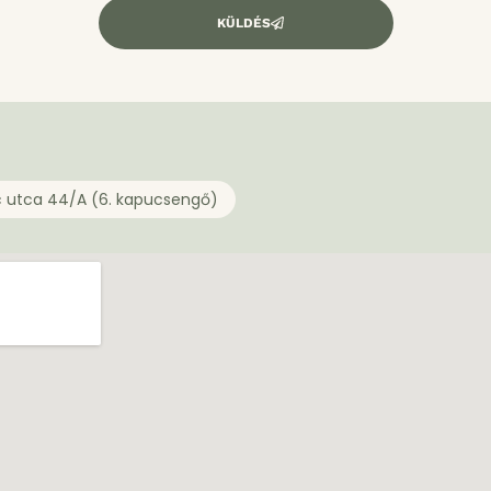
KÜLDÉS
c utca 44/A (6. kapucsengő)