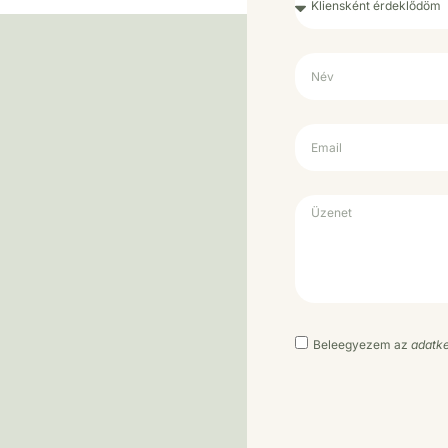
Beleegyezem az
adatke