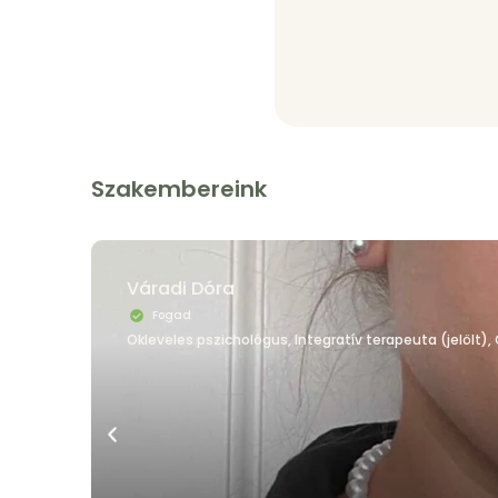
Szakembereink
Váradi Dóra
Fogad
Okleveles pszichológus, Integratív terapeuta (jelölt)