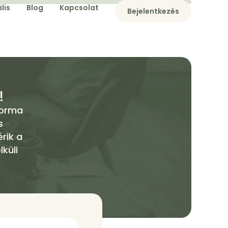
lis
Blog
Kapcsolat
Bejelentkezés
!
forma
s
rik a
küli