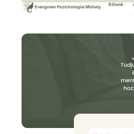
Rólunk
Evergreen Pszichológiai Műhely
Tudj
ment
hoz