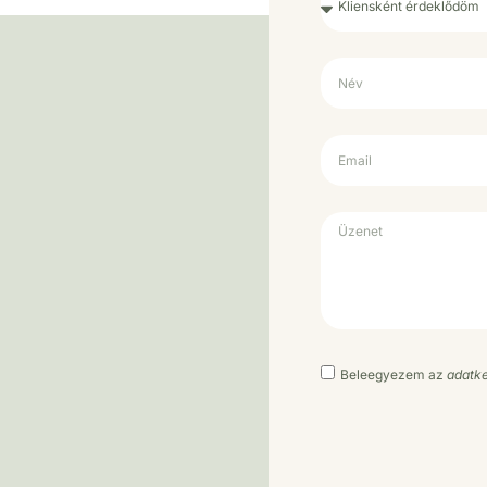
Beleegyezem az
adatke