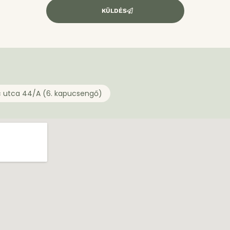
KÜLDÉS
c utca 44/A (6. kapucsengő)