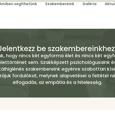
Amiben segíthetünk
Szakembereink
Galéria
Aktuá
Jelentkezz be szakembereinkhez
uk, hogy nincs két egyforma élet és nincs két egy
élettörténet sem. Szakképzett pszichológusaink é
álhigiénés szakembereink egyénre szabottan kísé
zájuk fordulókat, melynek alapvetései a feltétel nél
elfogadás, az empátia és a hitelesség.​