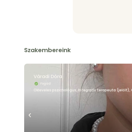
Szakembereink
Váradi Dóra
Fogad
Okleveles pszichológus, Integratív terapeuta (jelölt)