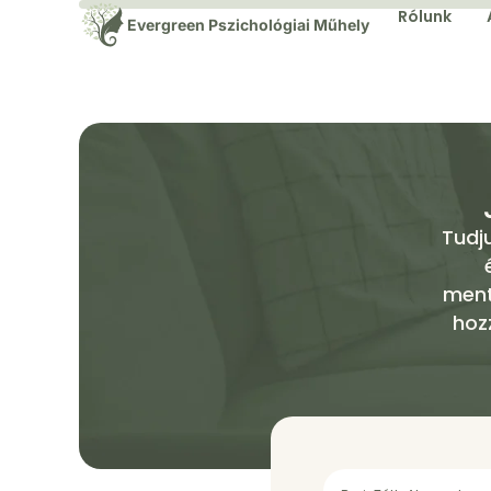
Rólunk
Evergreen Pszichológiai Műhely
Tudj
ment
hoz