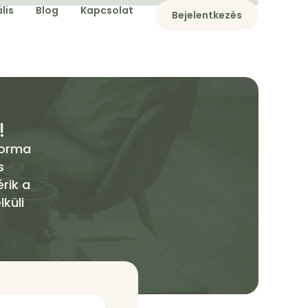
lis
Blog
Kapcsolat
Bejelentkezés
!
forma
s
rik a
küli